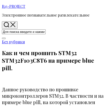
Перейти
R13-PROJECT
к
Электронное познавательное развлекательное
содержанию
Без рубрики
Как и чем прошить STM32
STM32F103C8T6 на примере blue
pill.
Данное руководство по прошивке
микроконтроллеров STM32. В частности и на
примере blue pill, на которой установлен