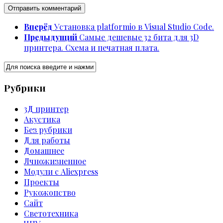
Вперёд
Установка platformio в Visual Studio Code.
Предыдущий
Самые дешевые 32 бита для 3D
принтера. Схема и печатная плата.
Рубрики
3Д принтер
Акустика
Без рубрики
Для работы
Домашнее
Лчножизненное
Модули с Aliexpress
Проекты
Рукожопство
Сайт
Светотехника