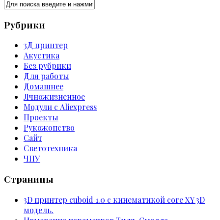
Рубрики
3Д принтер
Акустика
Без рубрики
Для работы
Домашнее
Лчножизненное
Модули с Aliexpress
Проекты
Рукожопство
Сайт
Светотехника
ЧПУ
Страницы
3D принтер cuboid 1.0 с кинематикой core XY 3D
модель.