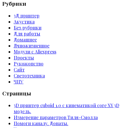
Рубрики
3Д принтер
Акустика
Без рубрики
Для работы
Домашнее
Лчножизненное
Модули с Aliexpress
Проекты
Рукожопство
Сайт
Светотехника
ЧПУ
Страницы
3D принтер cuboid 1.0 с кинематикой core XY 3D
модель.
Измерение параметров Тиля-Смолла
Помоги каналу. Донаты.