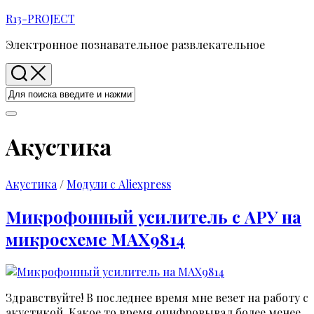
Перейти
R13-PROJECT
к
Электронное познавательное развлекательное
содержанию
Акустика
Акустика
/
Модули с Aliexpress
Микрофонный усилитель с АРУ на
микросхеме MAX9814
Здравствуйте! В последнее время мне везет на работу с
акустикой. Какое то время оцифровывал более менее